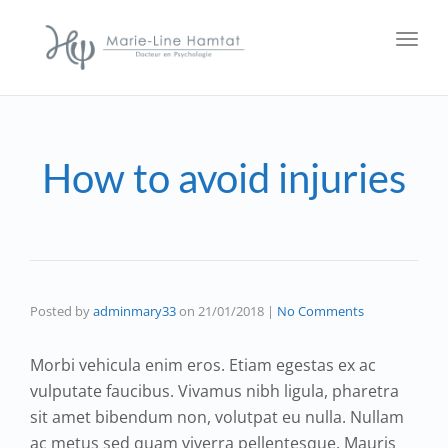
Toggl
How to avoid injuries
Posted by
adminmary33
on
21/01/2018
|
No Comments
Morbi vehicula enim eros. Etiam egestas ex ac
vulputate faucibus. Vivamus nibh ligula, pharetra
sit amet bibendum non, volutpat eu nulla. Nullam
ac metus sed quam viverra pellentesque. Mauris