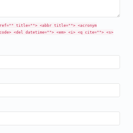
ref="" title=""> <abbr title=""> <acronym
code> <del datetime=""> <em> <i> <q cite=""> <s>