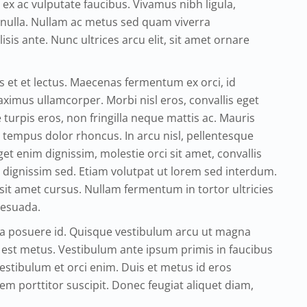
ex ac vulputate faucibus. Vivamus nibh ligula,
 nulla. Nullam ac metus sed quam viverra
isis ante. Nunc ultrices arcu elit, sit amet ornare
s et et lectus. Maecenas fermentum ex orci, id
ximus ullamcorper. Morbi nisl eros, convallis eget
 turpis eros, non fringilla neque mattis ac. Mauris
mpus dolor rhoncus. In arcu nisl, pellentesque
et enim dignissim, molestie orci sit amet, convallis
la dignissim sed. Etiam volutpat ut lorem sed interdum.
sit amet cursus. Nullam fermentum in tortor ultricies
lesuada.
ulla posuere id. Quisque vestibulum arcu ut magna
d est metus. Vestibulum ante ipsum primis in faucibus
Vestibulum et orci enim. Duis et metus id eros
em porttitor suscipit. Donec feugiat aliquet diam,