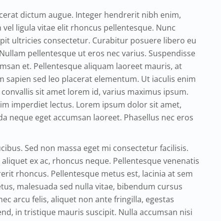
cerat dictum augue. Integer hendrerit nibh enim,
vel ligula vitae elit rhoncus pellentesque. Nunc
it ultricies consectetur. Curabitur posuere libero eu
Nullam pellentesque ut eros nec varius. Suspendisse
msan et. Pellentesque aliquam laoreet mauris, at
 sapien sed leo placerat elementum. Ut iaculis enim
 convallis sit amet lorem id, varius maximus ipsum.
ssim imperdiet lectus. Lorem ipsum dolor sit amet,
ida neque eget accumsan laoreet. Phasellus nec eros
cibus. Sed non massa eget mi consectetur facilisis.
, aliquet ex ac, rhoncus neque. Pellentesque venenatis
it rhoncus. Pellentesque metus est, lacinia at sem
metus, malesuada sed nulla vitae, bibendum cursus
ec arcu felis, aliquet non ante fringilla, egestas
nd, in tristique mauris suscipit. Nulla accumsan nisi