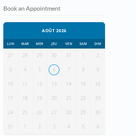
Book an Appointment
AOÛT 2026
LUN
MAR
MER
JEU
VEN
SAM
DIM
27
28
29
30
31
1
2
3
4
5
6
7
8
9
10
11
12
13
14
15
16
17
18
19
20
21
22
23
24
25
26
27
28
29
30
31
1
2
3
4
5
6