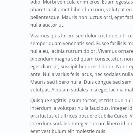
odio. Morbi vehicula enim eros. Etiam egestas 
pharetra sit amet bibendum non, volutpat eu
pellentesque. Mauris non luctus orci, eget facil
nulla auctor ut.
Vivamus quis lorem sed dolor tristique ultrice
semper quam venenatis sed. Fusce facilisis ma
nulla eu, lacinia rutrum dolor. Vivamus ornare
bibendum magna sed quam consectetur, non te
eget diam at, suscipit hendrerit dolor. Nunc eg
ante. Nulla varius felis lacus, nec sodales nul
Mauris sed libero nulla. Duis congue sed sem 
volutpat. Aliquam sodales nisi eget lacinia ma
Quisque sagittis ipsum tortor, et tristique n
interdum, a volutpat nulla faucibus. Integer i
orci luctus et ultrices posuere cubilia Curae; 
interdum sodales. Integer rutrum libero id lor
eget vestibulum elit molestie quis.