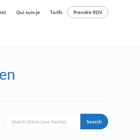
net
Qui suis-je
Tarifs
Prendre RDV
men
Search