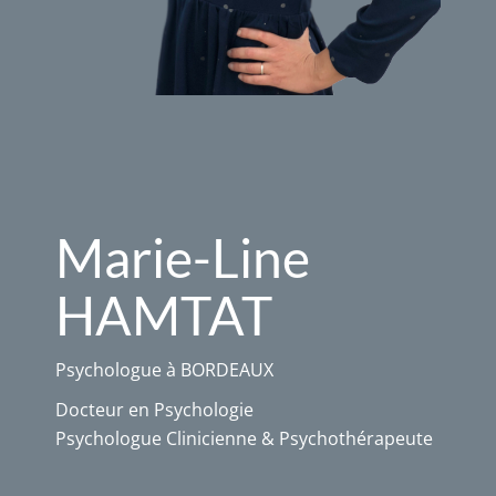
Marie-Line
HAMTAT
Psychologue à BORDEAUX
Docteur en Psychologie
Psychologue Clinicienne & Psychothérapeute