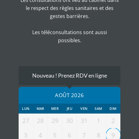
Les consultations ont lieu au cabinet dans
le respect des règles sanitaires et des
gestes barrières.
Les téléconsultations sont aussi
possibles.
Nouveau ! Prenez RDV en ligne
AOÛT 2026
LUN
MAR
MER
JEU
VEN
SAM
DIM
27
28
29
30
31
1
2
3
4
5
6
7
8
9